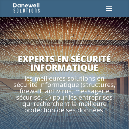
EXPERTS EN SÉCURITÉ
INFORMATIQUE
les meilleures solutions en
sécurité informatique (structures,
firewall, antivirus, messagerie
sécurisé, …) pour les entreprises
qui recherchent la meilleure
protection de ses données.