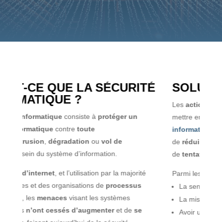
É
SOLUTIONS PRÉVENTIVES
S
Les
actions préventives
sont les
premières actions
à
E
mettre en œuvre pour
assurer la sécurité
c
informatique
de son entreprise
. Elles permettent
do
de
réduire le nombre de failles
,
d’intrusions
,
d
de
tentatives de piratages
et de
pertes de données
.
D
Parmi les
actions préventives
, on peut distinguer :
gr
et
La sensibilisation des utilisateurs
La mise en place d’outils de protection
Avoir un système d’information performant, à jour et